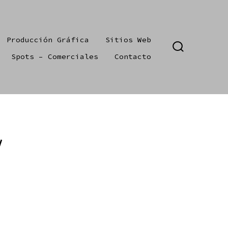
Producción Gráfica
Sitios Web
ALTERNAR
Spots – Comerciales
Contacto
LA
BÚSQUEDA
/