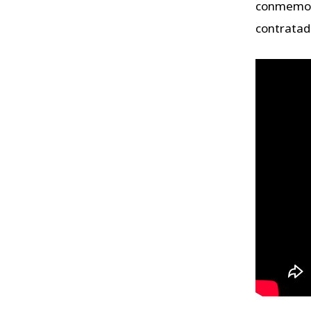
conmemora
contratado